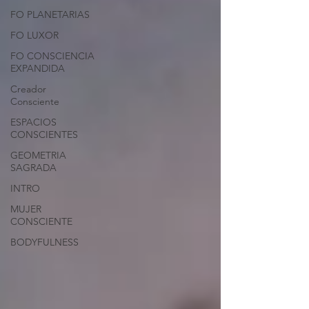
FO PLANETARIAS
FO LUXOR
FO CONSCIENCIA
EXPANDIDA
Creador
Consciente
ESPACIOS
CONSCIENTES
GEOMETRIA
SAGRADA
INTRO
MUJER
CONSCIENTE
BODYFULNESS