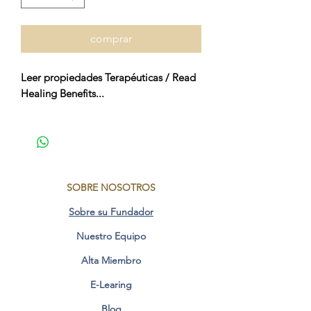
comprar
Leer propiedades Terapéuticas / Read
Healing Benefits...
Propiedades Terapéuticas FO Humano
Angelical (Español)
Activa el plan y propósito divino
SOBRE NOSOTROS
desde la consciencia angelical.
Despierta la luz interior y sana las
Sobre su Fundador
heridas del alma de separación y
Nuestro Equipo
olvido.
Ayuda a recordar como recuperar la
Alta Miembro
autoridad personal.
Libera las energias de baja
E-Learing
vibracion de espiritus y almas
Blog