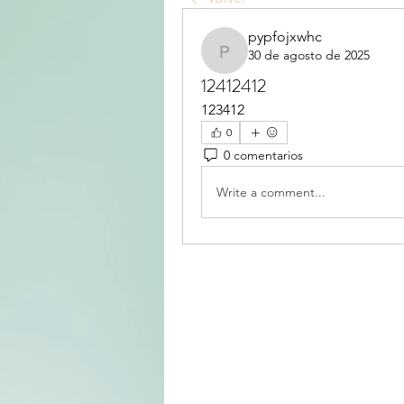
pypfojxwhc
30 de agosto de 2025
pypfojxwhc
12412412
123412
0
0 comentarios
Write a comment...