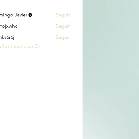
s
ingo Javier
Seguir
fojxwhc
Seguir
whc
nks6r6j
Seguir
6j
s los miembros (3)