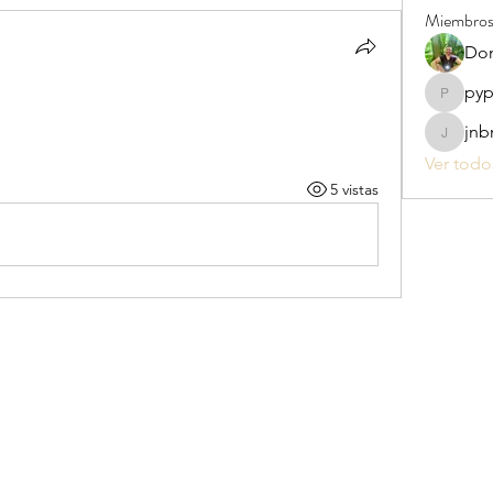
Miembro
Dom
pyp
pypfojx
jnb
jnbnks6r
Ver todo
5 vistas