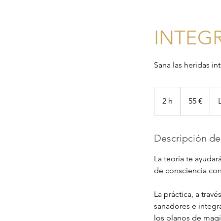
INTEG
Sana las heridas in
55
euros
2 h
2
55 €
h
Descripción del
La teoría te ayudar
de consciencia con
La práctica, a trav
sanadores e integra
los planos de magia