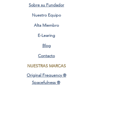
Sobre su Fundador
Nuestro Equipo
Alta Miembro
E-Learing
Blog
Contacto
NUESTRAS MARCAS
Original Frequency ®
Spacefulness
®
Creador@ Consciente ®
Original Design ®
AREAS CONSCIENCIA
Frecuencia Original