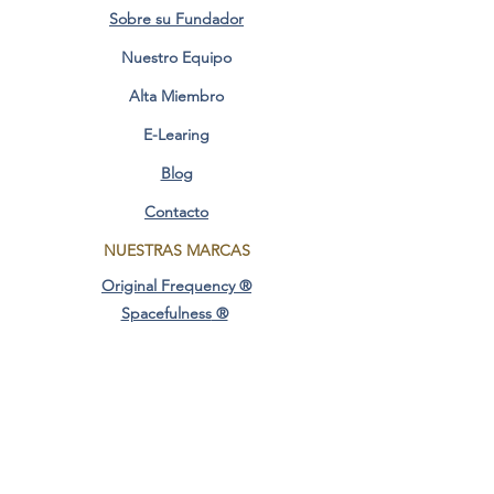
Sobre su Fundador
Nuestro Equipo
Alta Miembro
E-Learing
Blog
Contacto
NUESTRAS MARCAS
Original Frequency ®
Spacefulness
®
Creador@ Consciente ®
Original Design ®
AREAS CONSCIENCIA
Frecuencia Original