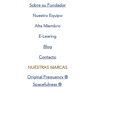
Sobre su Fundador
Nuestro Equipo
Alta Miembro
E-Learing
Blog
Contacto
NUESTRAS MARCAS
Original Frequency ®
Spacefulness
®
Creador@ Consciente ®
Original Design ®
AREAS CONSCIENCIA
Frecuencia Original