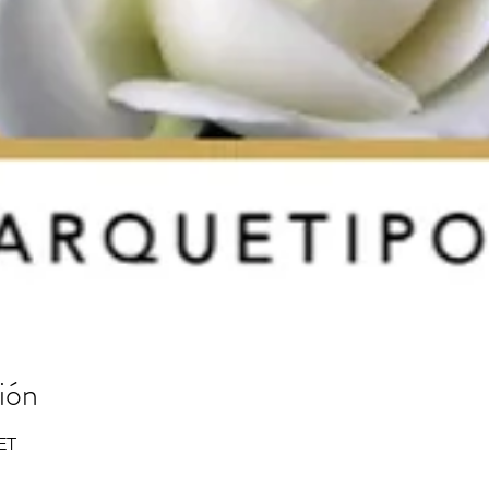
ión
CET