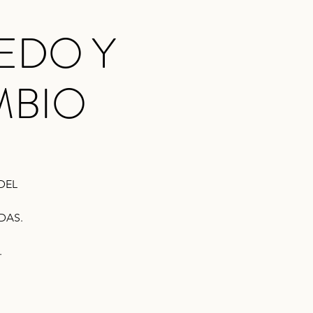
EDO Y
MBIO
DEL
DAS.
.