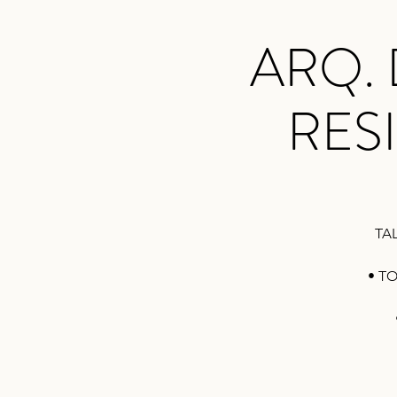
ARQ.
RES
TA
• T