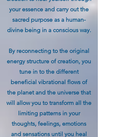
your essence and carry out the
sacred purpose as a human-
divine being in a conscious way.
By reconnecting to the original
energy structure of creation, you
tune in to the different
beneficial vibrational flows of
the planet and the universe that
will allow you to transform all the
limiting patterns in your
thoughts, feelings, emotions
and sensations until you heal