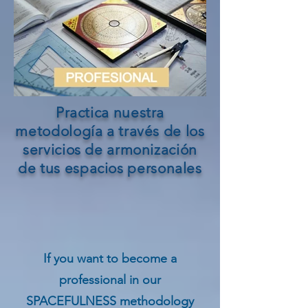
Practica nuestra
metodología a través de los
servicios de armonización
de tus espacios personales
If you want to become a
professional in our
SPACEFULNESS
methodology