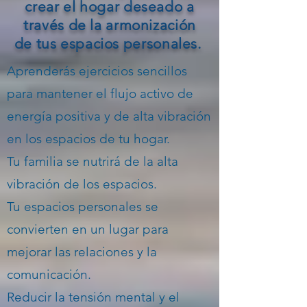
crear el hogar deseado a
través de la armonización
de tus espacios personales.
Aprenderás ejercicios sencillos
para mantener el flujo activo de
energía positiva y de alta vibración
en los espacios de tu hogar.
Tu familia se nutrirá de la alta
vibración de los espacios.
Tu espacios personales se
convierten en un lugar para
mejorar las relaciones y la
comunicación.
Reducir la tensión mental y el