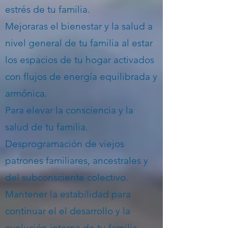
estrés de tu familia.
Mejoraras el bienestar y la salud a
nivel general de tu familia al estar
los espacios de tu hogar activados
con flujos de energía equilibrada y
armónica.
Para elevar la consciencia y la
salud de tu familia.
Desprogramación de viejos
patrones familiares, ancestrales y
del subconsciente colectivo.
Mantener la estabilidad para
continuar el el desarrollo y la
evolución interna de tu familia.