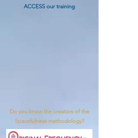
ACCESS our training
Do you know the creators of the
Spacefulness methodology?