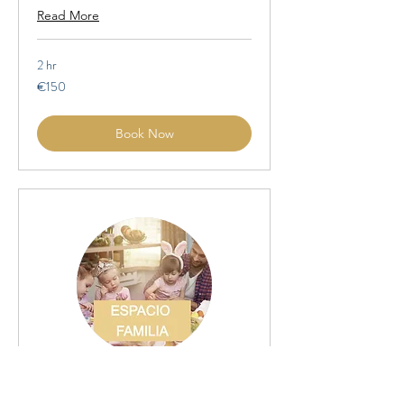
Read More
2 hr
150
€150
euros
Book Now
ESPACIO FAMILIA