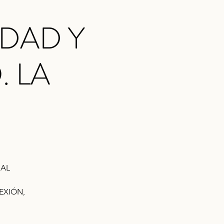
DAD Y
 LA
UAL
EXIÓN,