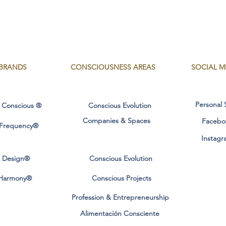
BRANDS
CONSCIOUSNESS
AREAS
SOCIAL M
Personal 
 Conscious ®
Conscious Evolution
Companies & Spaces
Facebo
 Frequency®
Instagr
l Design®
Conscious Evolution
Harmony®
Conscious Projects
Profession & Entrepreneurship
Alimentación Consciente