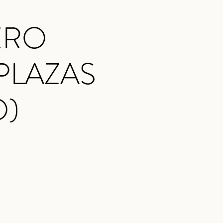
ERO
 PLAZAS
O)