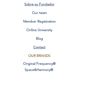
Sobre su Fundador
Our team
Member Registration
Online University
Blog
Contact
OUR BRANDS
Original Frequency®
Space&Harmony®
Creator@ Conscious ®
Original Design®
CONSCIOUSNESS
AREAS
Conscious Evolution