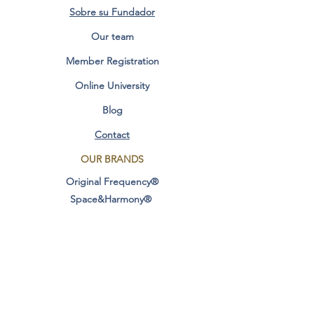
Sobre su Fundador
Our team
Member Registration
Online University
Blog
Contact
OUR BRANDS
Original Frequency®
Space&Harmony®
Creator@ Conscious ®
Original Design®
CONSCIOUSNESS
AREAS
Conscious Evolution