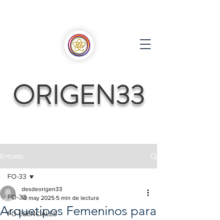
Entrada
FO-33
desdeorigen33
FO-33
10 may 2025
5 min de lectura
Arquetipos Femeninos para
FO ESENCIALES