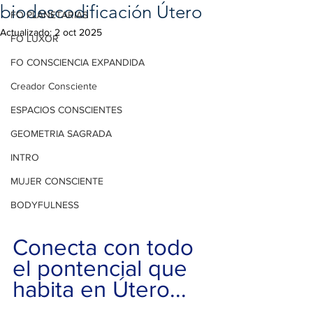
biodescodificación Útero
FO PLANETARIAS
Actualizado:
2 oct 2025
FO LUXOR
FO CONSCIENCIA EXPANDIDA
Creador Consciente
ESPACIOS CONSCIENTES
GEOMETRIA SAGRADA
INTRO
MUJER CONSCIENTE
BODYFULNESS
Conecta con todo 
el pontencial que 
habita en Útero...